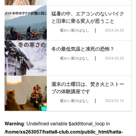
猛暑の中、エアコンのないバイク
と旧車に乗る変人が思うこと
|
暖かい家のはなし
2024.04.29
冬の最低気温と凍死の恐怖？
|
暖かい家のはなし
2024.03.29
週末の土曜日は、焚き火とストー
ブの体験講座です
|
暖かい家のはなし
2024.02.16
Warning
: Undefined variable $additional_loop in
/home/xs263057/hatta8-club.com/public_html/hatta-