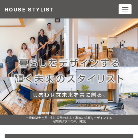
HOUSE STYLIST
Toggl
navig
一級建築士と共に創る家族の未来！家族の笑顔をデザインする
長野県須坂市の八田建設