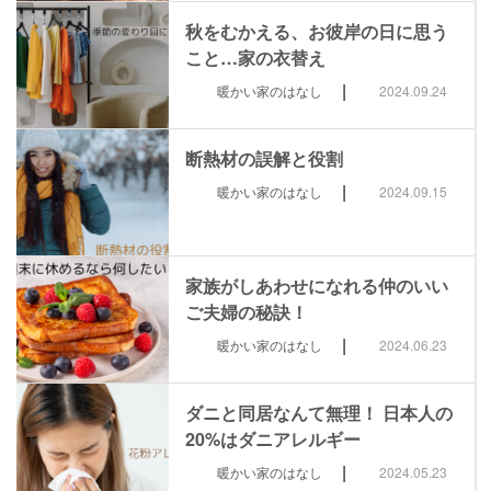
秋をむかえる、お彼岸の日に思う
こと…家の衣替え
|
暖かい家のはなし
2024.09.24
断熱材の誤解と役割
|
暖かい家のはなし
2024.09.15
家族がしあわせになれる仲のいい
ご夫婦の秘訣！
|
暖かい家のはなし
2024.06.23
ダニと同居なんて無理！ 日本人の
20%はダニアレルギー
|
暖かい家のはなし
2024.05.23