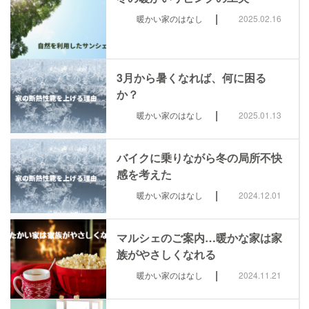
|
暖かい家のはなし
2025.02.16
3月から暑くなれば、何に困る
か？
|
暖かい家のはなし
2025.01.13
バイクに乗りながら冬の局所不快
感を考えた
|
暖かい家のはなし
2024.12.01
マルシェのご案内…暖かな家は家
族がやさしくなれる
|
暖かい家のはなし
2024.11.21