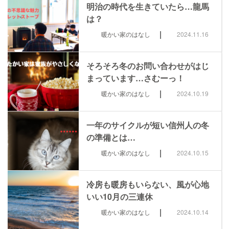
明治の時代を生きていたら…龍馬
は？
|
暖かい家のはなし
2024.11.16
そろそろ冬のお問い合わせがはじ
まっています…さむーっ！
|
暖かい家のはなし
2024.10.19
一年のサイクルが短い信州人の冬
の準備とは…
|
暖かい家のはなし
2024.10.15
冷房も暖房もいらない、風が心地
いい10月の三連休
|
暖かい家のはなし
2024.10.14