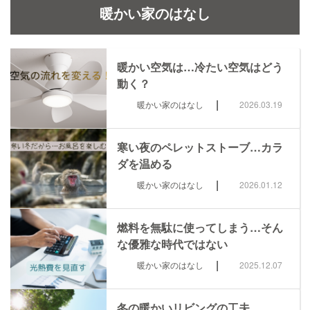
暖かい家のはなし
暖かい空気は…冷たい空気はどう
動く？
|
暖かい家のはなし
2026.03.19
寒い夜のペレットストーブ…カラ
ダを温める
|
暖かい家のはなし
2026.01.12
燃料を無駄に使ってしまう…そん
な優雅な時代ではない
|
暖かい家のはなし
2025.12.07
冬の暖かいリビングの工夫