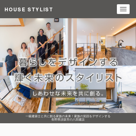
HOUSE STYLIST
Toggl
navig
一級建築士と共に創る家族の未来！家族の笑顔をデザインする
長野県須坂市の八田建設