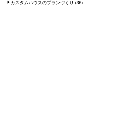
カスタムハウスのプランづくり
(36)
愛しい家族のはなし
(28)
快適に暮らせる家のこと
(51)
暮らしと健康のこと
(74)
心配なお金のはなし
(14)
リフォーム
(10)
建築士
(22)
HOUSE STYLIST
(19)
ツリーハウス
(13)