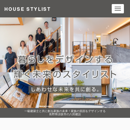
HOUSE STYLIST
Toggl
navig
一級建築士と共に創る家族の未来！家族の笑顔をデザインする
長野県須坂市の八田建設