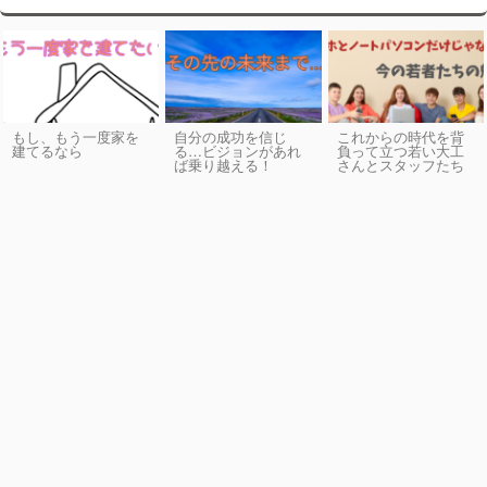
もし、もう一度家を
自分の成功を信じ
これからの時代を背
建てるなら
る…ビジョンがあれ
負って立つ若い大工
ば乗り越える！
さんとスタッフたち