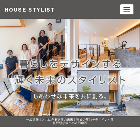
HOUSE STYLIST
Toggl
navig
一級建築士と共に創る家族の未来！家族の笑顔をデザインする
長野県須坂市の八田建設