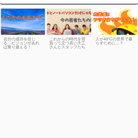
自分の成功を信じ
これからの時代を背
人が40℃の世界で暮
る…ビジョンがあれ
負って立つ若い大工
らすために…？
ば乗り越える！
さんとスタッフたち