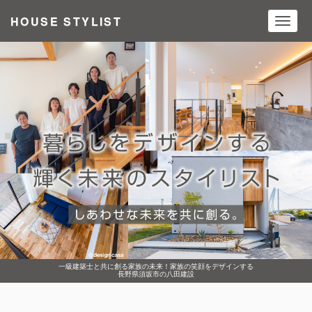
HOUSE STYLIST
Toggl
navig
一級建築士と共に創る家族の未来！家族の笑顔をデザインする
長野県須坂市の八田建設