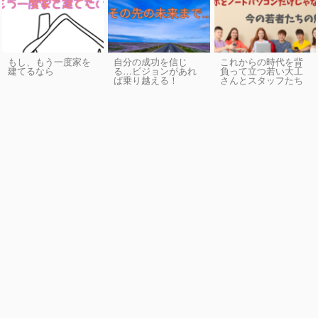
もし、もう一度家を
自分の成功を信じ
これからの時代を背
建てるなら
る…ビジョンがあれ
負って立つ若い大工
ば乗り越える！
さんとスタッフたち