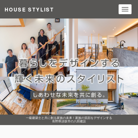
HOUSE STYLIST
Toggl
navig
一級建築士と共に創る家族の未来！家族の笑顔をデザインする
長野県須坂市の八田建設