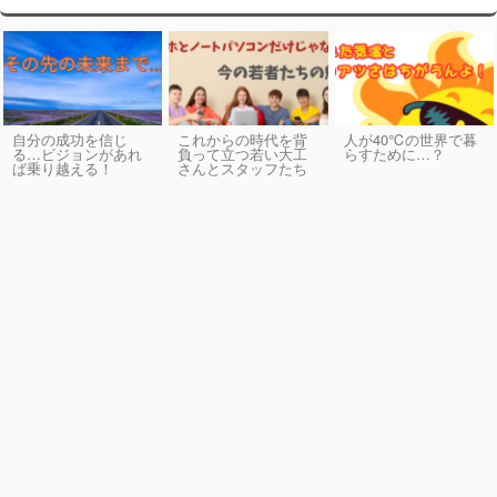
自分の成功を信じ
これからの時代を背
人が40℃の世界で暮
る…ビジョンがあれ
負って立つ若い大工
らすために…？
ば乗り越える！
さんとスタッフたち