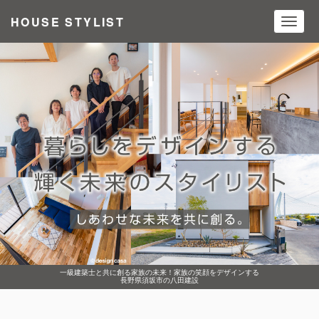
HOUSE STYLIST
Toggl
navig
一級建築士と共に創る家族の未来！家族の笑顔をデザインする
長野県須坂市の八田建設