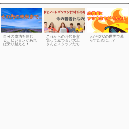
自分の成功を信じ
これからの時代を背
人が40℃の世界で暮
る…ビジョンがあれ
負って立つ若い大工
らすために…？
ば乗り越える！
さんとスタッフたち