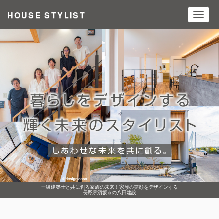
HOUSE STYLIST
Toggl
navig
一級建築士と共に創る家族の未来！家族の笑顔をデザインする
長野県須坂市の八田建設