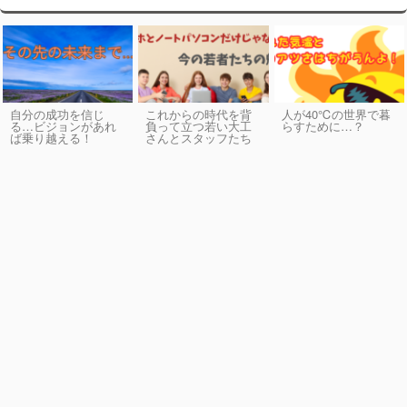
自分の成功を信じ
これからの時代を背
人が40℃の世界で暮
る…ビジョンがあれ
負って立つ若い大工
らすために…？
ば乗り越える！
さんとスタッフたち